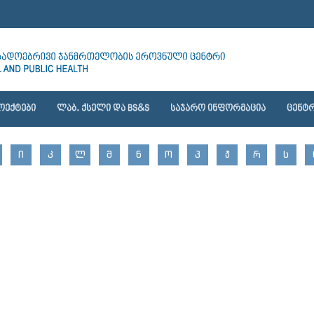
ᲝᲔᲥᲢᲔᲑᲘ
ᲚᲐᲑ. ᲥᲡᲔᲚᲘ ᲓᲐ BS&S
ᲡᲐᲯᲐᲠᲝ ᲘᲜᲤᲝᲠᲛᲐᲪᲘᲐ
ᲪᲔᲜᲢᲠ
Ი
Კ
Ლ
Მ
Ნ
Ო
Პ
Ჟ
Რ
Ს