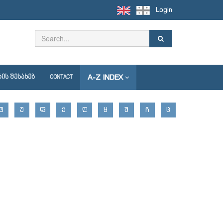
Login
A-Z INDEX
ᲘᲡ ᲨᲔᲡᲐᲮᲔᲑ
CONTACT
Ტ
Უ
Ფ
Ქ
Ღ
Ყ
Შ
Ჩ
Ც