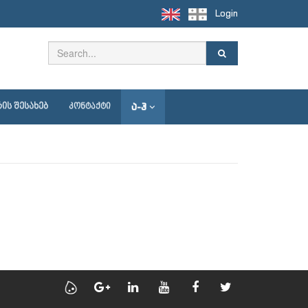
Login
Ა-Ჰ
ᲘᲡ ᲨᲔᲡᲐᲮᲔᲑ
ᲙᲝᲜᲢᲐᲥᲢᲘ