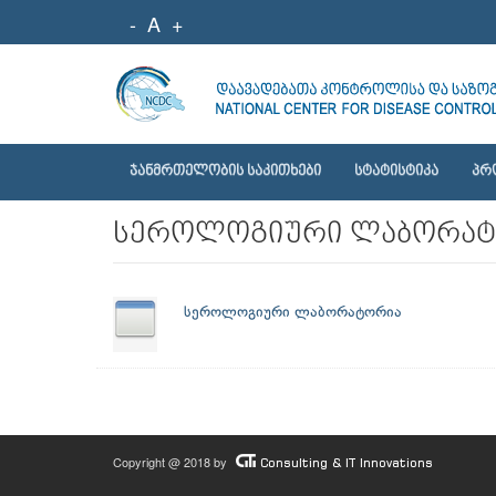
-
A
+
ᲯᲐᲜᲛᲠᲗᲔᲚᲝᲑᲘᲡ ᲡᲐᲙᲘᲗᲮᲔᲑᲘ
ᲡᲢᲐᲢᲘᲡᲢᲘᲙᲐ
ᲞᲠ
სეროლოგიური ლაბორატ
სეროლოგიური ლაბორატორია
Copyright @ 2018 by
Consulting & IT Innovations