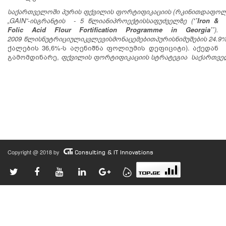
საქართველოში
პურის
ფქვილის
ფორტიფიკაციის
(
რკინით
და
ფოლ
„GAIN”-
ის
გრანტის
- 5
წლიანი
პროექტის
საფუძველზე
(
‘’Iron &
Folic Acid Flour Fortification Programme in Georgia’’
).
2009
წლის
ნუტრიციული
კვლევის
მონაცემებით
პურის
ნიმუშების
24.9
ქალების 36,6%-ს აღენიშნა ფოლიუმის დეფიციტი). აქედან
გამომდინარე,
ფქვილის
ფორტიფიკაციის
სტრატეგია
საქართვ
Copyright @ 2018 by
Consulting & IT Innovations