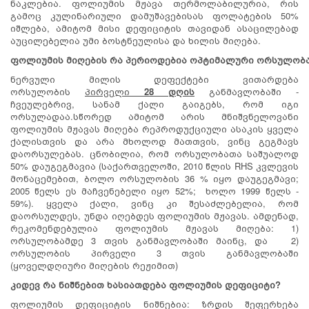
ნაკლებია. ფოლიუმის მჟავა თერმოლაბილურია, რის
გამოც კულინარიული დამუშავებისას ფოლატების 50%
იშლება, ამიტომ მისი დეფიციტის თავიდან ასაცილებად
აუცილებელია უმი ბოსტნეულისა და ხილის მიღება.
ფოლიუმის
მიღების
რა
პერიოდებია
ოპტიმალური
ორსულობ
ნერვული მილის დეფექტები ვითარდება
ორსულობის
პირველი
28
დღის
განმავლობაში -
ჩვეულებრივ, სანამ ქალი გაიგებს, რომ იგი
ორსულადაა.სწორედ ამიტომ არის მნიშვნელოვანი
ფოლიუმის მჟავას მიღება რეპროდუქციული ასაკის ყველა
ქალისთვის და არა მხოლოდ მათთვის, ვინც გეგმავს
დაორსულებას. ცნობილია, რომ ორსულობათა საშუალოდ
50% დაუგეგმავია (საქართველოში, 2010 წლის RHS კვლევის
მონაცემებით, ბოლო ორსულობის 36 % იყო დაუგეგმავი;
2005 წელს ეს მაჩვენებელი იყო 52%; ხოლო 1999 წელს -
59%). ყველა ქალი, ვინც კი შესაძლებელია, რომ
დაორსულდეს, უნდა იღებდეს ფოლიუმის მჟავას. ამდენად,
რეკომენდებულია ფოლიუმის მჟავას მიღება: 1)
ორსულობამდე 3 თვის განმავლობაში მაინც, და 2)
ორსულობის პირველი 3 თვის განმავლობაში
(ყოველდღიური მიღების რეჟიმით)
კიდევ
რა
ნიშნებით
ხასიათდება
ფოლიუმის
დეფიციტი
?
ფოლიუმის დეფიციტის ნიშნებია: ზრდის შეფერხება