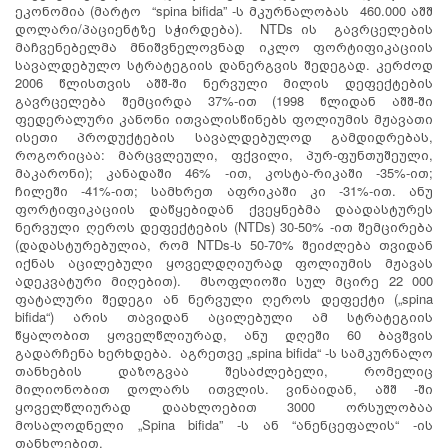
ეკონომია (მარტო “spina bifida” -ს მკურნალობას 460.000 აშშ
დოლარი/პაციენტზე სჭირდება). NTDs ის გავრცელების
მაჩვენებელმა მნიშვნელოვნად იკლო ფორტიფიკაციის
სავალდებულო სტრატეგიის დანერგვის შედეგად. კერძოდ
2006 წლისთვის აშშ-ში ნერვული მილის დეფექტების
გავრცელება შემცირდა 37%-ით (1998 წლიდან აშშ-ში
ფედერალური კანონი ითვალისწინებს ფოლიუმის მჟავათი
ისეთი პროდუქტების სავალდებულოდ გამდიდრებას,
როგორიცაა: მარცვლეული, ფქვილი, პურ-ფუნთუშეული,
მაკარონი); კანადაში 46% -ით, კოსტა-რიკაში -35%-ით;
ჩილეში -41%-ით; სამხრეთ აფრიკაში კი -31%-ით. ანუ
ფორტიფიკაციის დაწყებიდან ქვეყნებმა დაადასტურეს
ნერვული ღეროს დეფექტების (NTDs) 30-50% -ით შემცირება
(დადასტურებულია, რომ NTDs-ს 50-70% შეიძლება თვიდან
იქნას აცილებული ყოველდღიურად ფოლიუმის მჟავას
ადეკვატური მიღებით). მსოფლიოში სულ მცირე 22 000
ფატალური შედეგი ან ნერვული ღეროს დეფექტი („spina
bifida“) არის თავიდან აცილებული ამ სტრატეგიის
წყალობით ყოველწლიურად, ანუ დღეში 60 ბავშვის
გადარჩენა ხერხდება. აგრეთვე „spina bifida“ -ს სამკურნალო
თანხების დაზოგვაა შესაძლებელი, რომელიც
მილიონობით დოლარს ითვლის. ვინაიდან, აშშ -ში
ყოველწლიურად დაახლოებით 3000 ორსულობაა
მოსალოდნელი „Spina bifida” -ს ან “ანენცეფალის“ -ის
თანხლებით.