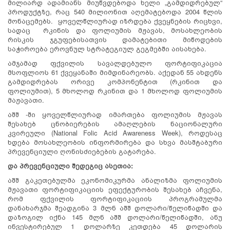
მილიარდ ადამიანს მიუწვდებოდა ხელი „გამდიდრებულ“
პროდუქტზე, რაც 540 მილიონით აღემატებოდა 2004 წლის
მონაცემებს. ყოველწლიურად იზრდება ქვეყნების რიცხვი,
სადაც რკინის და ფოლიუმის მჟავას, მოსახლეობის
რისკის ჯგუფებისათვის დამატებითი მიწოდების
საჭიროება ეროვნულ სტრატეგიულ გეგმებში აისახება.
ამჯამად ფქვილის სავალდებულო ფორტიფიკაცია
მსოფლიოს 61 ქვეყანაში მიმდინარეობს. აქედან 55 ახდენს
გამდიდრებას ორივე კომპონენტით (რკინით და
ფოლიუმით), 5 მხოლოდ რკინით და 1 მხოლოდ ფოლიუმის
მაჟავათი.
აშშ -ში ყოველწლიურად იმართება ფოლიუმის მჟავას
შესახებ ცნობიერების ამაღლების ნაციონალური
კვირეული (National Folic Acid Awareness Week), როდესაც
ხდება მოსახლეობის ინფორმირება და სხვა მასშტაბური
პრევენციული ღონისძიებების გატარება.
და
პრევენციული
შედეგიც
ასეთია
:
აშშ გაკეთებულმა ეკონომიკურმა ანალიზმა ფოლიუმის
მჟავათი ფორტიფიკაციის ეფექტურობის შესახებ აჩვენა,
რომ ფქვილის ფორტიფიკაციის პროგრამულმა
დანახარჯმა შეადგინა 3 მლნ აშშ დოლარი/წელიწადში და
დაზოგილ იქნა 145 მლნ აშშ დოლარი/წელიწადში, ანუ
ინვესტირებულ 1 დოლარზე კეთდება 45 დოლარის