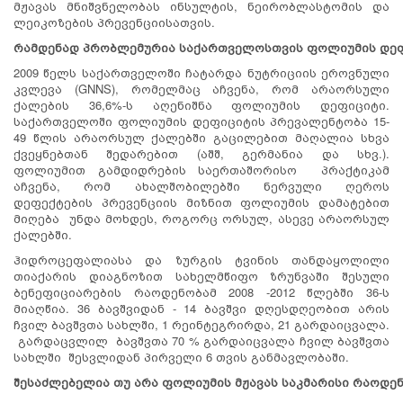
მჟავას მნიშვნელობას ინსულტის, ნეირობლასტომის და
ლეიკოზების პრევენციისათვის.
რამდენად
პრობლემურია
საქართველოსთვის
ფოლიუმის
დე
2009 წელს საქართველოში ჩატარდა ნუტრიციის ეროვნული
კვლევა (GNNS), რომელმაც აჩვენა, რომ არაორსული
ქალების 36,6%-ს აღენიშნა ფოლიუმის დეფიციტი.
საქართველოში ფოლიუმის დეფიციტის პრევალენტობა 15-
49 წლის არაორსულ ქალებში გაცილებით მაღალია სხვა
ქვეყნებთან შედარებით (აშშ, გერმანია და სხვ.).
ფოლიუმით გამდიდრების საერთაშორისო პრაქტიკამ
აჩვენა, რომ ახალშობილებში ნერვული ღეროს
დეფექტების პრევენციის მიზნით ფოლიუმის დამატებით
მიღება უნდა მოხდეს, როგორც ორსულ, ასევე არაორსულ
ქალებში.
ჰიდროცეფალიასა და ზურგის ტვინის თანდაყოლილი
თიაქარის დიაგნოზით სახელმწიფო ზრუნვაში შესული
ბენეფიციარების რაოდენობამ 2008 -2012 წლებში 36-ს
მიაღწია. 36 ბავშვიდან - 14 ბავშვი დღესდღეობით არის
ჩვილ ბავშვთა სახლში, 1 რეინტეგრირდა, 21 გარდაიცვალა.
გარდაცვლილ ბავშვთა 70 % გარდაიცვალა ჩვილ ბავშვთა
სახლში შესვლიდან პირველი 6 თვის განმავლობაში.
შესაძლებელია
თუ
არა
ფოლიუმის
მჟავას
საკმარისი
რაოდე