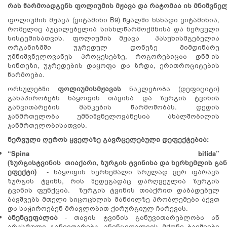
რა
ს
წარმოადგენს
ფოლიუმის
მჟავა
და
რატომაა
ის
მნიშვნე
ფოლიუმის მჟავა (ვიტამინი B9) წყალში ხსნადი ვიტამინია,
რომელიც აუცილებელია სისხლწარმოქმნისა და ნერვული
სისტემისათვის. ფოლიუმის მჟავა პასუხისმგებელია
ორგანიზმში უჯრედულ დონეზე მიმდინარე
უმნიშვნელოვანეს პროცესებზე, როგორებიცაა დნმ-ის
სინთეზი, უჯრედების დაყოფა და ზრდა, ერითროციტების
წარმოება.
ორსულებში
ფოლიუმის
მჟავას
ნაკლებობა (დეფიციტი)
განაპირობებს ნაყოფის თავისა და ზურგის ტვინის
განვითარების მანკების წარმოშობას. დედის
ჯანმრთელობა უმნიშვნელოვანესია ახალშობილის
ჯანმრთელობისათვის.
ნერვული
ღეროს
ყველაზე
გავრცელებული
დეფექტებია
:
“Spina bifida”
(
ზურგის
ტვინის
თიაქარი
,
ზურგის
ტვინისა
და
ხერხემლის
გა
ეფექტი
)
- ნაყოფის ხერხემალი სრულად ვერ ფარავს
ზურგის ტვინს, რის შედეგადაც დარღვეულია ზურგის
ტვინის ფუნქცია. ზურგის ტვინის თიაქრით დაბადებულ
ბავშვებს მთელი სიცოცხლის მანძილზე პრობლემები აქვთ
და საჭიროებენ მრავლობით ქირურგიულ ჩარევას.
ანენცეფალია
- თავის ტვინის განუვითარებლობა ან
არასრული განვითარება. ანენცეფალიის მქონე ბავშვები