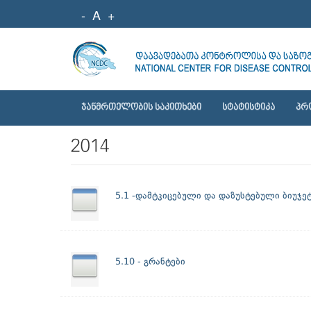
-
A
+
ᲯᲐᲜᲛᲠᲗᲔᲚᲝᲑᲘᲡ ᲡᲐᲙᲘᲗᲮᲔᲑᲘ
ᲡᲢᲐᲢᲘᲡᲢᲘᲙᲐ
ᲞᲠ
2014
5.1 -დამტკიცებული და დაზუსტებული ბიუჯე
5.10 - გრანტები