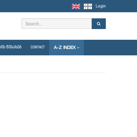
Login
A-Z INDEX
ᲘᲡ ᲨᲔᲡᲐᲮᲔᲑ
CONTACT