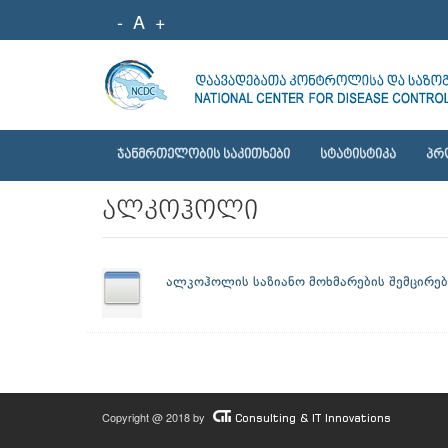
-
A
+
ᲯᲐᲜᲛᲠᲗᲔᲚᲝᲑᲘᲡ ᲡᲐᲙᲘᲗᲮᲔᲑᲘ
ᲡᲢᲐᲢᲘᲡᲢᲘᲙᲐ
ᲞᲠ
ალკოჰოლი
ალკოჰოლის საზიანო მოხმარების შემცირებ
Copyright @ 2018 by
Consulting & IT Innovations