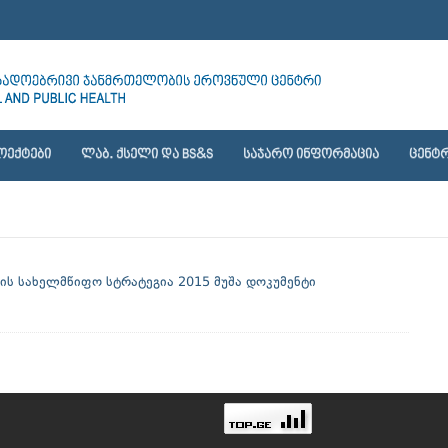
ᲝᲔᲥᲢᲔᲑᲘ
ᲚᲐᲑ. ᲥᲡᲔᲚᲘ ᲓᲐ BS&S
ᲡᲐᲯᲐᲠᲝ ᲘᲜᲤᲝᲠᲛᲐᲪᲘᲐ
ᲪᲔᲜᲢᲠ
ის სახელმწიფო სტრატეგია 2015 მუშა დოკუმენტი