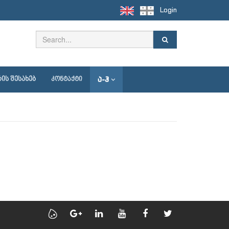
Login
Ა-Ჰ
ᲘᲡ ᲨᲔᲡᲐᲮᲔᲑ
ᲙᲝᲜᲢᲐᲥᲢᲘ