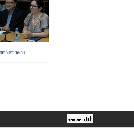
ტოგალერეა