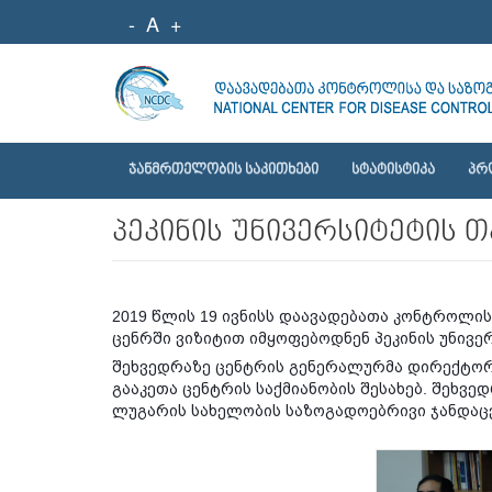
-
A
+
ᲯᲐᲜᲛᲠᲗᲔᲚᲝᲑᲘᲡ ᲡᲐᲙᲘᲗᲮᲔᲑᲘ
ᲡᲢᲐᲢᲘᲡᲢᲘᲙᲐ
ᲞᲠ
პეკინის უნივერსიტეტის თ
2019 წლის 19 ივნისს დაავადებათა კონტროლ
ცენრში ვიზიტით იმყოფებოდნენ პეკინის უნივ
შეხვედრაზე ცენტრის გენერალურმა დირექტორმ
გააკეთა ცენტრის საქმიანობის შესახებ. შეხვ
ლუგარის სახელობის საზოგადოებრივი ჯანდაცვ