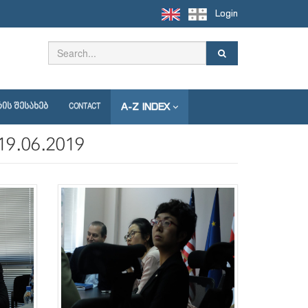
Login
A-Z INDEX
ᲘᲡ ᲨᲔᲡᲐᲮᲔᲑ
CONTACT
9.06.2019