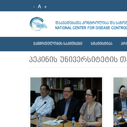
-
A
+
ᲯᲐᲜᲛᲠᲗᲔᲚᲝᲑᲘᲡ ᲡᲐᲙᲘᲗᲮᲔᲑᲘ
ᲡᲢᲐᲢᲘᲡᲢᲘᲙᲐ
ᲞᲠ
პეკინის უნივერსიტეტის თ