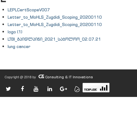
LEPLCertScopeV007
Letter_to_MoHLS_Zugdidi_Scoping_20200110
Letter_to_MoHLS_Zugdidi_Scoping_20200110
logo (1)
LTBI_გაიდლაინი_2021_საბოლოო_02.07.21
lung cancer
Copyright @ 2018 by
Consulting & IT Innovations