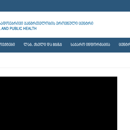
ᲝᲔᲥᲢᲔᲑᲘ
ᲚᲐᲑ. ᲥᲡᲔᲚᲘ ᲓᲐ BS&S
ᲡᲐᲯᲐᲠᲝ ᲘᲜᲤᲝᲠᲛᲐᲪᲘᲐ
ᲪᲔᲜᲢᲠ