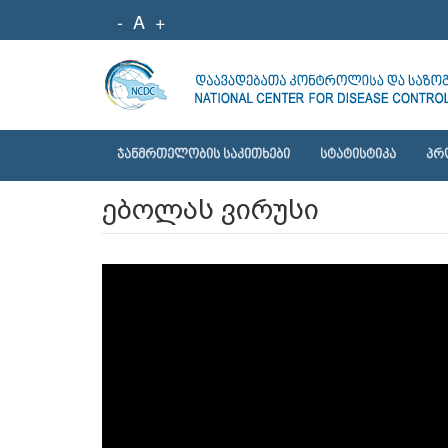
-
A
+
ᲯᲐᲜᲛᲠᲗᲔᲚᲝᲑᲘᲡ ᲡᲐᲙᲘᲗᲮᲔᲑᲘ
ᲡᲢᲐᲢᲘᲡᲢᲘᲙᲐ
ᲞᲠ
ებოლას ვირუსი