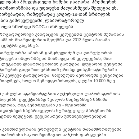
ნელოვანი პრევენციული ზომები გაატარა. პრემიერის
ონალიზმისა და უდიდესი ძალისხმევის შედეგია ის,
ოლირებადია, რამდენადაც კოვიდ-19-თან ბრძოლის
ტების გამოკვლევაში, ლაბორატორიულ
როლს სწორედ NCDC-ი ასრულებს.
აზოგადოებრივი ჯანდაცვის კვლევითი ცენტრის მუშაობის
შ-ის მხარდაჭერით შეიქმნა და 2013 წლის მაისში
ცენტრს გადასცა.
ირექტორმა ამირან გამყრელიძემ და დირექტორის
ტალური ინფორმაცია მიაწოდეს იმ კვლევების, მათ
იც ლუგარის ლაბორატორიის ტარდება. ლუგარის ცენტრმა
ტესტირების გაფართოებასთან ერთად დიაგნოსტირებაში
73 კვლევა ტარდებოდა, ზაფხულის პერიოდში ტესტირება
 მიაღწევს, ხოლო შემოდგომისთვის, დღეში 10 000-მდე
ომ უახლესი სტანდარტებით აღჭურვილი ლაბორატორიის
ალებას, ეფექტიანად შეძლოს სხვადასხვა საშიში
ლობა, რიგ შემთხვევაში კი - რეგიონში
გადაუხადა საქართველოს სტრატეგიულ პარტნიორს -
ერის შედეგად, ქვეყნისთვის უმნიშვნელოვანესი
ი ჯანმრთელობის ეროვნული ცენტრის თანამშრომლებმა
ბათაშორისი საკოორდინაციო საბჭოს ფარგლებში