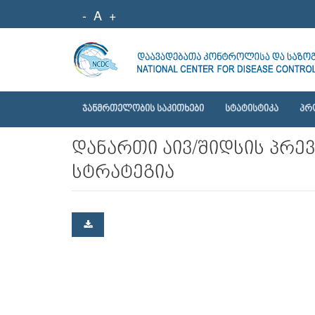
-
A
+
ᲯᲐᲜᲛᲠᲗᲔᲚᲝᲑᲘᲡ ᲡᲐᲙᲘᲗᲮᲔᲑᲘ
ᲡᲢᲐᲢᲘᲡᲢᲘᲙᲐ
ᲞᲠ
დანართი აივ/შიდსის პრე
სტრატეგია