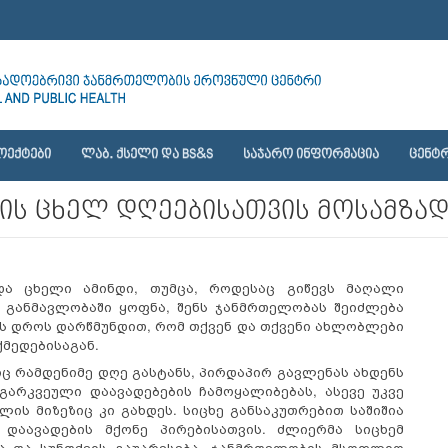
ᲝᲔᲥᲢᲔᲑᲘ
ᲚᲐᲑ. ᲥᲡᲔᲚᲘ ᲓᲐ BS&S
ᲡᲐᲯᲐᲠᲝ ᲘᲜᲤᲝᲠᲛᲐᲪᲘᲐ
ᲪᲔᲜᲢᲠ
ის ცხელ დღეებისათვის მოსამზა
და ცხელი ამინდი, თუმცა, როდესაც გიწევს მაღალი
 განმავლობაში ყოფნა, შენს ჯანმრთელობას შეიძლება
ს დროს დარწმუნდით, რომ თქვენ და თქვენი ახლობლები
ქმედებისაგან.
 რამდენიმე დღე გასტანს, პირდაპირ გავლენას ახდენს
 გარკვეული დაავადებების ჩამოყალიბებას
,
ასევე უკვე
ლის მიზეზიც კი გახდეს.
სიცხე განსაკუთრებით საშიშია
 დაავადების მქონე პირებისათვის. ძლიერმა სიცხემ
ბა და სუნთქვის გაუარესება. ჯანმრთელობის მსოფლიო