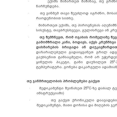
ექიმს მიმართეთ მაშინაც, თუ გრძ
·
ნარჩუნდება.
თუ ვინმემ თავი შეუძლოდ იგრძნო, მოს
·
რაოდენობით სითხე.
მიმართეთ ექიმს, თუ პიროვნებას აღენიშ
·
სისუსტე, თავბრუსხვევა, გულისრევა ან კრ
თუ შემჩნევთ, რომ ოჯახის რომელიმე წევ
·
გამომშრალი კანი, ბოდავს, აქვს კრუნჩხვ
დახმარების ბრიგადა ან დაუკავშირდით
დაზარალებული გადაიყვანეთ გრილ ადგი
გაუხსენით ტანსაცმელი, რომ არ უჭერდეს
0
ყინულის პაკეტი, ტანი დაუზილეთ 25
-
ტემპერატურა. გონება დაკარგული ადამიან
თუ ჯანმრთელობის პრობლემები გაქვთ
0
მედიკამენტი შეინახეთ 25
C-ზე დაბალ ტე
·
ინსტრუქციაში)
თუ გაქვთ ქრონიკული დაავადებ
·
მედიკამენტს, მათი დოზისა და მიღების ჯ