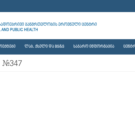
ᲝᲔᲥᲢᲔᲑᲘ
ᲚᲐᲑ. ᲥᲡᲔᲚᲘ ᲓᲐ BS&S
ᲡᲐᲯᲐᲠᲝ ᲘᲜᲤᲝᲠᲛᲐᲪᲘᲐ
ᲪᲔᲜᲢᲠ
 #347