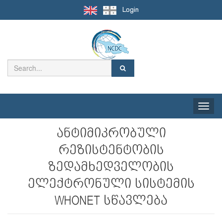
Login
Toggle
naviga
ანტიმიკრობული
რეზისტენტობის
ზედამხედველობის
ელექტრონული სისტემის
WHONET სწავლება