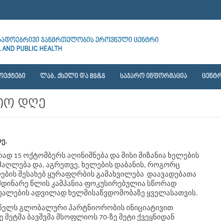
ᲝᲔᲥᲢᲔᲑᲘ
ᲚᲐᲑ. ᲥᲡᲔᲚᲘ ᲓᲐ BS&S
ᲡᲐᲯᲐᲠᲝ ᲘᲜᲤᲝᲠᲛᲐᲪᲘᲐ
ᲪᲔᲜᲢᲠ
იო დღე
ე.
 ‬15 ‬ოქტომბერს ‬აღინიშნება და მისი მიზანია ‬ხელების
ამაღლება ‬და, აგრეთვე, ‬ხელების ‬დაბანის, ‬როგორც
ალების ‬შესახებ ყურაფღრბის გამახვილება ‬დაავადებათა
მიმდინარე წლის კამპანია ფოკუსირებულია სწორად
აშუალების ადვილად ხელმისაწვდომობაზე ყველასათვის.
8 ‬წელს ‬გლობალური პარტნიორობის ‬ინიციატივით
‬მეტმა ‬ბავშვმა ‬მსოფლიოს ‬70-ზე ‬მეტი ‬ქვეყნიდან