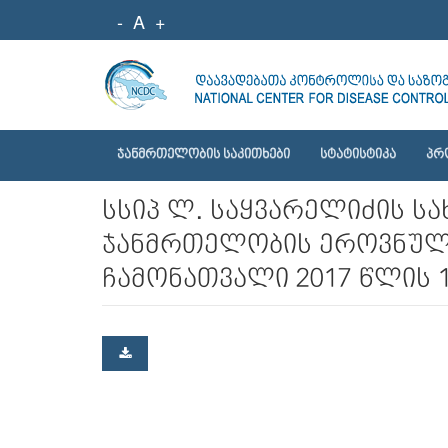
-
A
+
ᲯᲐᲜᲛᲠᲗᲔᲚᲝᲑᲘᲡ ᲡᲐᲙᲘᲗᲮᲔᲑᲘ
ᲡᲢᲐᲢᲘᲡᲢᲘᲙᲐ
ᲞᲠ
სსიპ ლ. საყვარელიძის 
ჯანმრთელობის ეროვნული
ჩამონათვალი 2017 წლის 