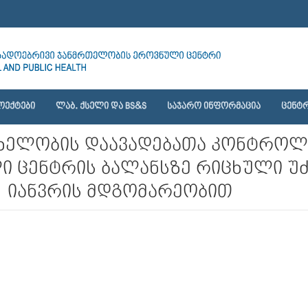
ᲝᲔᲥᲢᲔᲑᲘ
ᲚᲐᲑ. ᲥᲡᲔᲚᲘ ᲓᲐ BS&S
ᲡᲐᲯᲐᲠᲝ ᲘᲜᲤᲝᲠᲛᲐᲪᲘᲐ
ᲪᲔᲜᲢᲠ
სახელობის დაავადებათა კონტროლ
 ცენტრის ბალანსზე რიცხული უძ
1 იანვრის მდგომარეობით