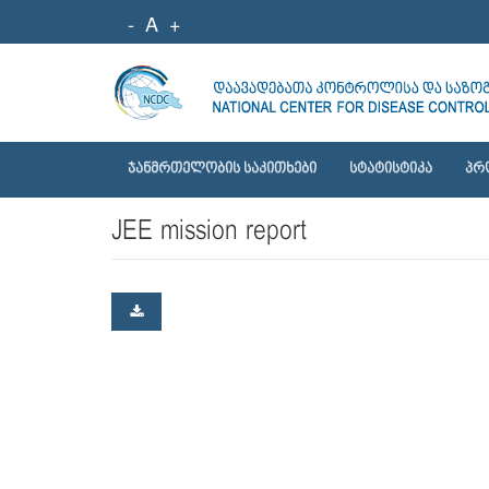
-
A
+
ᲯᲐᲜᲛᲠᲗᲔᲚᲝᲑᲘᲡ ᲡᲐᲙᲘᲗᲮᲔᲑᲘ
ᲡᲢᲐᲢᲘᲡᲢᲘᲙᲐ
ᲞᲠ
JEE mission report