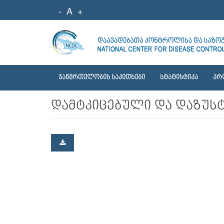
-
A
+
ᲯᲐᲜᲛᲠᲗᲔᲚᲝᲑᲘᲡ ᲡᲐᲙᲘᲗᲮᲔᲑᲘ
ᲡᲢᲐᲢᲘᲡᲢᲘᲙᲐ
ᲞᲠ
დამტკიცებული და დაზუსტებ