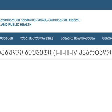
ᲝᲔᲥᲢᲔᲑᲘ
ᲚᲐᲑ. ᲥᲡᲔᲚᲘ ᲓᲐ BS&S
ᲡᲐᲯᲐᲠᲝ ᲘᲜᲤᲝᲠᲛᲐᲪᲘᲐ
ᲪᲔᲜᲢᲠ
ული ბიუჯეტი (I-II-III-IV კვარტალ