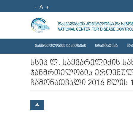
-
A
+
ᲯᲐᲜᲛᲠᲗᲔᲚᲝᲑᲘᲡ ᲡᲐᲙᲘᲗᲮᲔᲑᲘ
ᲡᲢᲐᲢᲘᲡᲢᲘᲙᲐ
ᲞᲠ
სსიპ ლ. საყვარელიძის 
ჯანმრთელობის ეროვნული
ჩამონათვალი 2016 წლის 