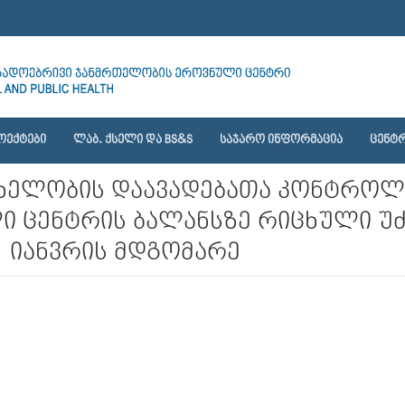
ᲝᲔᲥᲢᲔᲑᲘ
ᲚᲐᲑ. ᲥᲡᲔᲚᲘ ᲓᲐ BS&S
ᲡᲐᲯᲐᲠᲝ ᲘᲜᲤᲝᲠᲛᲐᲪᲘᲐ
ᲪᲔᲜᲢᲠ
სახელობის დაავადებათა კონტროლ
 ცენტრის ბალანსზე რიცხული უძ
1 იანვრის მდგომარე