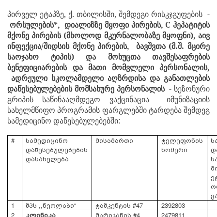
პირველ ეტაპზე, ქ. თბილისში, შემდეგი რისკჯგუფების -
ორსულების*
, დიალიზზე მყოფი პირები
ს
,
C ჰეპატიტის
მქონე პირები
ს
(მხოლოდ მკურნალობაზე მყოფნი), აივ
ინფექცია/შიდსის მქონე პირები
ს,
ბავშვთა (მ.შ. მცირე
საოჯახო ტიპის) და მოხუცთა თავშესაფრების
ბენეფიციარები
ს
და მათი
მომვლელი პერსონალის
,
ადრეული სკოლამდელი აღზრდისა და განათლების
დაწესებულებების მომსახურე პერსონალის
-
სეზონური
გრიპის საწინააღმდეგო ვაქცინაცია
იმუნიზაციის
სახელმწიფო პროგრამის ფარგლებში ტარდება
შემდეგ
სამედიცინო დაწესებულებებ
შ
ი:
#
სამედიცინო
მისამართი
ტელეფონის
ს
დაწესებულებების
ნომერი
დ
დასახელება
ს
მ
ე
ო
ვ
1
შპს ,,ნეოლაბი“
ტაშკენტის #47
2392803
2
კლინიკა
მარიჯანის #4
2479811