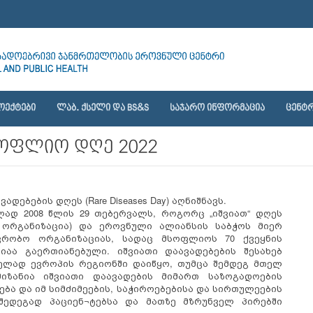
ᲝᲔᲥᲢᲔᲑᲘ
ᲚᲐᲑ. ᲥᲡᲔᲚᲘ ᲓᲐ BS&S
ᲡᲐᲯᲐᲠᲝ ᲘᲜᲤᲝᲠᲛᲐᲪᲘᲐ
ᲪᲔᲜᲢᲠ
სოფლიო დღე 2022
ებების დღეს (Rare Diseases Day) აღნიშნავს.
ად 2008 წლის 29 თებერვალს, როგორც „იშვიათ“ დღეს
ა ორგანიზაცია) და ეროვნული ალიანსის საბჭოს მიერ
ავრობო ორგანიზაციას, სადაც მსოფლიოს 70 ქვეყნის
იაა გაერთიანებული. იშვიათი დაავადებების შესახებ
ელად ევროპის რეგიონში დაიწყო, თუმცა შემდეგ მთელ
იზანია იშვიათი დაავადების მიმართ საზოგადოების
ბა და იმ სიმძიმეების, საჭიროებებისა და სირთულეების
შედეგად პაციენ¬ტებსა და მათზე მზრუნველ პირებში