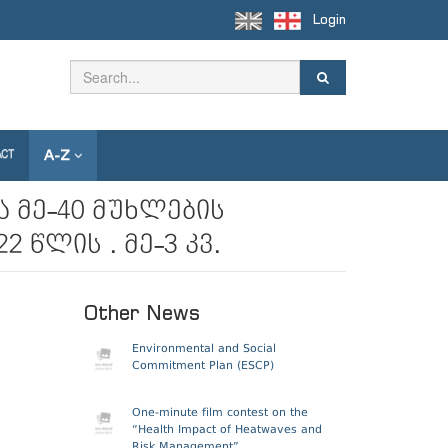
Login
A-Z
ACT
 მე-40 მუხლების
 წლის . მე-3 კვ.
Other News
Environmental and Social
Commitment Plan (ESCP)
One-minute film contest on the
“Health Impact of Heatwaves and
Risk Management”