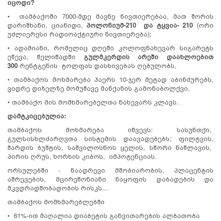
იცოდი?
• თამბაქოში 7000-მდე მავნე ნივთიერებაა, მათ შორის
დარიშხანი, ციანიდი,
პო
ლონიუმ-210 და ტყვია- 210
(ორი
უძლიერესი რადიოაქტიური ნივთიერება);
• ადამიანი, რომელიც დღეში კოლოფნახევარ სიგარეტს
ეწევა, წელიწადში
გულმკ
ერ
დის არეში დაახლოებით
300
რენტგენის ტოლფას დასხივებას ღებულობს,
• თამბაქოს მოხმარება ჰაერს 10-ჯერ მეტად აბინძურებს,
ვიდრე დიზელზე მომუშავე მანქანის გამონაბოლქვი,
• თამბაქო მის მომხმარებელთა ნახევარს კლავს.
დამტკიცებულია:
თამბაქოს მოხმარება იწვევს: სასუნთქი,
გულსისხლძარღვთა სისტემის დაავადებებს; ფილტვის,
შარდის ბუშტის, საშვილოსნოს ყელის, სწორი ნაწლავის,
პირის ღრუს, ხორხის კიბოს, იმპოტენციას.
ორსულებში - ნაადრევი მშობიარობის, პლაცენტის
აშრევების, მცირეწონიანი ნაყოფის დაბადების და
მკვდრადშობადობის რისკს...
თამბაქოს მომხმარებლებში
• 61%-ით მაღალია დიაბეტის განვითარების ალბათობა