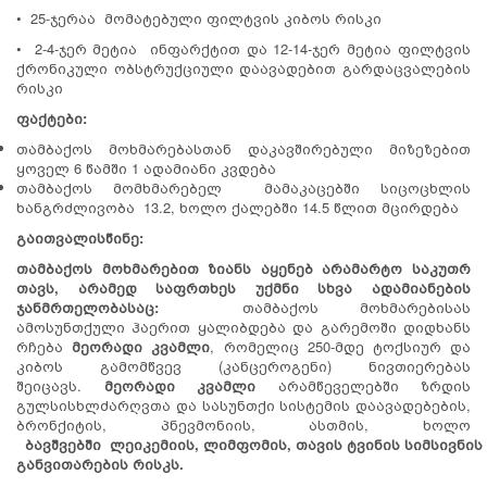
• 25-ჯერაა მომატებული ფილტვის კიბოს რისკი
• 2-4-ჯერ მეტია ინფარქტით და 12-14-ჯერ მეტია ფილტვის
ქრონიკული ობსტრუქციული დაავადებით გარდაცვალების
რისკი
ფაქტები:
თამბაქოს მოხმარებასთან დაკავშირებული მიზეზებით
ყოველ 6 წამში 1 ადამიანი კვდება
თამბაქოს მომხმარებელ მამაკაცებში სიცოცხლის
ხანგრძლივობა 13.2, ხოლო ქალებში 14.5 წლით მცირდება
გაითვალისწინე:
თამბაქოს მოხმარებით ზიანს აყენებ არამარტო საკუთრ
თავს, არამედ საფრთხეს უქმნი სხვა ადამიანების
ჯანმრთელობასაც:
თამბაქოს მოხმარებისას
ამოსუნთქული ჰაერით ყალიბდება და გარემოში დიდხანს
რჩება
მეორადი კვამლი
, რომელიც 250-მდე ტოქსიურ და
კიბოს გამომწვევ (კანცეროგენი) ნივთიერებას
შეიცავს.
მეორადი კვამლი
არამწეველებში ზრდის
გულსისხლძარღვთა და სასუნთქი სისტემის დაავადებების,
ბრონქიტის, პნევმონიის, ასთმის, ხოლო
ბავშვებ
ში
ლეიკემიის
,
ლიმფომის
,
თავის
ტვინის
სიმსივნის
განვითარების
რისკს.