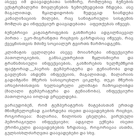
ასევე იმ დაავადებათა სიხშირე, რომლებიც ბუნების
ექსტრემალური მოვლენების ზემოქმედებით ჩნდება. ასე
მაგალითად, წყალდიდობის შედეგად ზიანდება
კანალიზაციის მილები, რაც სანიტარიული სისტემის
მოშლას და ინფექციურ დაავადებათა აფეთქებას იწვევს.
ბუნებრივი კატასტროფების გახშირება ადგილნაცვალ
პირთა - ეკო-მიგრანტთა რიცხვის გაზრდასაც იწვევს, რაც
ქვეყნისთვის მძიმე სოციალურ ტვირთს წარმოადგენს.
კლიმატის ცვლილება ასევე მოიაზრება ინფექციური
პათოლოგიების, განსაკუთრებით წყლისმიერი და
ტრანსმისიული ინფექციების, გახშირების ხელშემწყობ
ფაქტორად.
ჰაერის ტემპერატურა და ტენიანობა დიდ
გავლენას ახდენს ინფექციის, მაგალითად, მალარიის
გადამტანი მწერის სასიცოცხლო ციკლზე. თუკი მწერის
არსებობისთვის ხელსაყრელი კლიმატი ჩამოყალიბდა
(მაღალი ტემპერატურა და ტენიანობა), ინფექციური
პათოლოგია იოლად ვრცელდება.
ვარაუდობენ, რომ ტემპერატურის მატებასთან ერთად
მნიშვნელოვნად გაიზრდება ისეთი დაავადებების რიცხვი,
როგორიცაა: მალარია, ნილოსის ცხელება, ვირუსული
ჰემორაგიული ინფექციები; ადგილი ექნება ისეთი
ქრონიკული დაავადებების ზრდასაც, როგორიცაა ასთმა,
გულსისხლძარღვთა დაავადებები და სხვ.