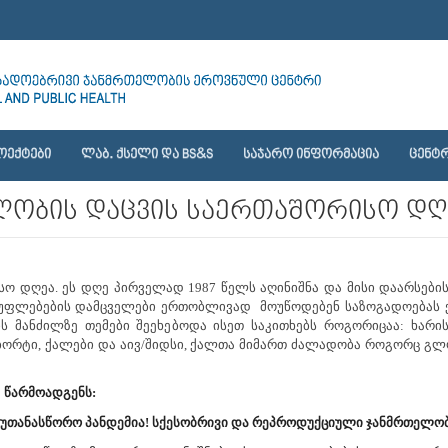
ᲝᲔᲥᲢᲔᲑᲘ
ᲚᲐᲑ. ᲥᲡᲔᲚᲘ ᲓᲐ BS&S
ᲡᲐᲯᲐᲠᲝ ᲘᲜᲤᲝᲠᲛᲐᲪᲘᲐ
ᲪᲔᲜᲢᲠ
ლობის დაცვის საერთაშორისო დღე
ო დღეა. ეს დღე პირველად 1987 წელს აღინიშნა და მისი დაარსები
ა უფლებების დამცველები ერთობლივად მოუწოდებენ საზოგადოებას 
 მანძილზე თემები შეეხებოდა ისეთ საკითხებს როგორიცაა: ხარის
ბორტი, ქალები და აივ/შიდსი, ქალთა მიმართ ძალადობა როგორც გ
წარმოადგენს:
თანასწორო პანდემია! სქესობრივი და რეპროდუქციული ჯანმრთელობი