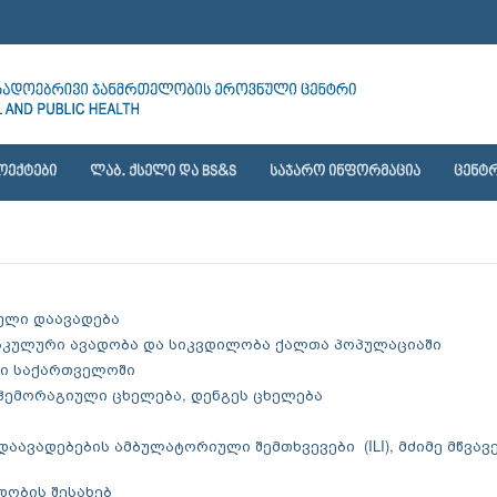
ᲝᲔᲥᲢᲔᲑᲘ
ᲚᲐᲑ. ᲥᲡᲔᲚᲘ ᲓᲐ BS&S
ᲡᲐᲯᲐᲠᲝ ᲘᲜᲤᲝᲠᲛᲐᲪᲘᲐ
ᲪᲔᲜᲢᲠ
სული დაავადება
ვასკულური ავადობა და სიკვდილობა ქალთა პოპულაციაში
ები საქართველოში
ს ჰემორაგიული ცხელება, დენგეს ცხელება
 დაავადებების ამბულატორიული შემთხვევები (ILI), მძიმე მწვავ
დობის შესახებ