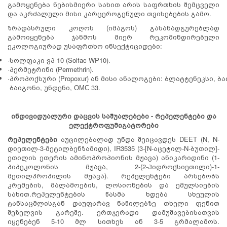
გამოყენება ნებისმიერი სახით არის საფრთხის შემცველი
და აკრძალული მისი კარცეროგენული თვისებების გამო.
ზრადასრული კოღოს (იმაგოს) გასანადგურებლად
გამოიყენება ჯანმოს მიერ რეკომინდირებული
ეკოლოგიურად უსაფრთხო ინსექტიციდები:
·სოლფაკი ვპ 10 (Solfac WP10).
·პერმეტრინი (Permethrin).
·პროპოქსური (Propoxur) ან მისი ანალოგები: ბლატტენეკსი, ბა
ბაიგონი, უნდენი, ОМС 33.
ინდივიდუალური დაცვის საშუალებები - რეპელენტები და
ელექტროფუმიგატორები
რეპელენტები
აუცილებალად უნდა შეიცავდეს DEET (N, N-
დიეთილ-3-მეტილბენზამიდი), IR3535 (3-[N-აცეტილ-N-ბუთილ]-
ეთილის ეთერის ამინოპროპიონის მჟავა) ანიკარიდინი (1-
პიპეკოლონის მჟავა, 2-(2-ჰიდროქსიეთილი)-1-
მეთილპროპილის მჟავა). რეპელენტები არსებობს
კრემების, მალამოების, ლოსიონების და ემულსიების
სახით.რეპელენტების წასმა ხდება სხეულის
ტანსაცმლისგან დაუფარავ ნაწილებზე თხელი ფენით
შეზელვის გარეშე. ერთჯერადი დამუშავებისათვის
იყენებენ 5-10 მლ სითხეს ან 3-5 გრმალამოს.