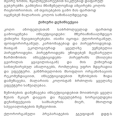
მცირე ზომის, წყალმცენარეებით ნაკლებად დაფარულ
გუბურებში. გამბუზია მნიშვნელოვნად ამცირებს კოღოს
რიცხობრიობას. ამ თვისებების გამო მას ფართოდ
იყენებენ მალარიის კოღოს საწინააღმდეგოდ.
ქიმიური
დეზინსექცია
კოღო ანოფელესთან საბრძოლველად ფართოდ
გამოიყენება ინსექტიციდები: მწერსაწინააღმდეგო
ქიმიური ნუივთიერებები. ისინი იყოფა: ქლორორგანულ,
ფოსფორორგანულ, კარბომატებად და პირეტროიდებად.
მათგან ეკოლოგიურად ყველაზე უვნებელია
პირეტროიდები. პირეტროიდებს უწოდებენ მცენარეული
წარმოშობის ინსექტიციდებს- პირეტრინს (მიიღება
გვირილას ყვავილისაგან) და მის ქიმიურად
სინთეზირებულ ანალოგებს, რომლებიც უფრო მდგრადია
და ეფექტური. ჯანმრთელობის მსოფლიო ორგანიზაციის
რეკომენდაციით, ინსექტიციდებით შენობების შიდა
დამუშავება, მალარიის კოღოსტან ბრძოლის ყველაზე
ეფექტური საშუალებაა.
შენობების დამუშავება ინსექტიციდებით მოითხოვს ყველა
წესის მკაცრ დაცვას და ჩვეულებრივ ხორციელდება
დეზინფექციის სამსახურის მიერ, მხოლოდ
სპეციალისტების მეშვეობით.
ქლორორგანული პრეპარატების ჯგუფიდან დდტ-ს