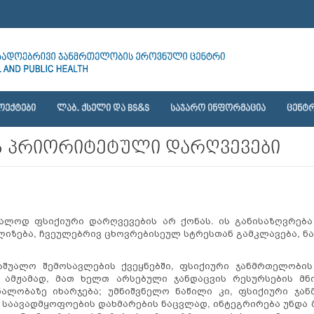
ᲝᲔᲥᲢᲔᲑᲘ
ᲚᲐᲑ. ᲥᲡᲔᲚᲘ ᲓᲐ BS&S
ᲡᲐᲯᲐᲠᲝ ᲘᲜᲤᲝᲠᲛᲐᲪᲘᲐ
ᲪᲔᲜᲢᲠ
ს პრიორიტეტული დარღვევები
ალოდ ფსიქიური დარღვევების არ ქონას. ის განისაზღვრე
ლიზება, ჩვეულებრივ ცხოვრებისეულ სტრესთან გამკლავება, 
აშუალო შემოსავლების ქვეყნებში, ფსიქიური ჯანმრთელობი
 ამჟამად, მათ ხელთ არსებული ჯანდაცვის რესურსების მ
ალობაზე იხარჯება; უმნიშვნელო ნაწილი კი, ფსიქიური ჯან
ი საავადმყოფოების დახმარების ნაცვლად, ინტეგრირება უნდა