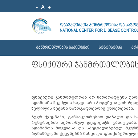
-
A
+
ᲯᲐᲜᲛᲠᲗᲔᲚᲝᲑᲘᲡ ᲡᲐᲙᲘᲗᲮᲔᲑᲘ
ᲡᲢᲐᲢᲘᲡᲢᲘᲙᲐ
ᲞᲠ
ფსიქიური ჯანმრთელობი
ფსიქიური ჯანმრთელობა არ წარმოადგენს უბრ
ადამიანს შეუძლია საკუთარი პოტენციალის რეა
წვლილის შეტანა საზოგადოებრივ ცხოვრებაში.
ბევრ ქვეყნაში, განსაკუთრებით დაბალი და ს
რესურსების სერიოზულ დეფიციტს განიცდიან.
ადამინთა მოვლასა და სპეციალიზებულ მკურნ
აღნიშნულმა ქვეყნებმა მსხვილი ფსიქიატრიულ