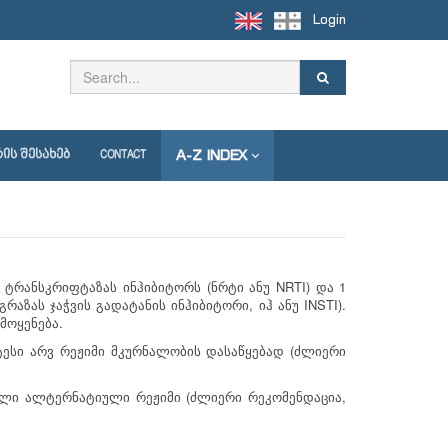
Login
A-Z INDEX
ᲘᲡ ᲨᲔᲡᲐᲮᲔᲑ
CONTACT
(
NRTI)
1
ტრანსკრიფტაზას
ინჰიბიტორს
ნრტი
ანუ
და
,
INSTI).
გრაზას
ჯაჭვის
გადატანის
ინჰიბიტორი
იჰ
ანუ
.
მოყენება
(
ტესი
არვ
რეჟიმი
მკურნალობის
დასაწყებად
ძლიერი
(
,
ილი
ალტერნატიული
რეჟიმი
ძლიერი
რეკომენდაცია