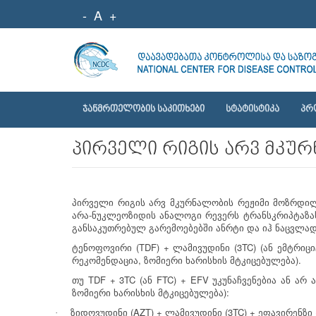
-
A
+
ᲯᲐᲜᲛᲠᲗᲔᲚᲝᲑᲘᲡ ᲡᲐᲙᲘᲗᲮᲔᲑᲘ
ᲡᲢᲐᲢᲘᲡᲢᲘᲙᲐ
ᲞᲠ
პირველი რიგის არვ მკუ
პირველი
რიგის
არვ
მკურნალობის
რეჟიმი
მოზრდილ
-
არა
ნუკლეოზიდის
ანალოგი
რევერს
ტრანსკრიპტაზა
განსაკუთრებულ
გარემოებებში
ანრტი
და
იჰ
ნაცვლა
(TDF) +
(3TC) (
ტენოფოვირი
ლამივუდინი
ან
ემტრიცი
,
).
რეკომენდაცია
ზომიერი
ხარისხის
მტკიცებულება
TDF + 3TC (
FTC) + EFV
თუ
ან
უკუნაჩვენებია
ან
არ
):
ზომიერი
ხარისხის
მტკიცებულება
(AZT) +
(3TC) +
ზიდოვუდინი
ლამივუდინი
ეფავირენზი
·