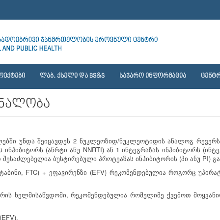
ᲝᲔᲥᲢᲔᲑᲘ
ᲚᲐᲑ. ᲥᲡᲔᲚᲘ ᲓᲐ BS&S
ᲡᲐᲯᲐᲠᲝ ᲘᲜᲤᲝᲠᲛᲐᲪᲘᲐ
ᲪᲔᲜᲢᲠ
რნალობა
2
/
ებში
უნდა
შეიცავდეს
ნუკლეოზიდ
ნუკლეოტიდის
ანალოგ
რევერს
(
NNRTI)
1
(
ს
ინჰიბიტორს
ანრტი
ანუ
ან
ინტეგრაზას
ინჰიბიტორს
ინტე
(
PI)
დ
შესაძლებელია
ბუსტირებული
პროტეაზას
ინჰიბიტორის
პი
ანუ
გა
, FTC) +
(EFV)
ტაბინი
ეფავირენზი
რეკომენდებულია
როგორც
უპირა
,
არის
ხელმისაწვდომი
რეკომენდებულია
რომელიმე
ქვემოთ
მოყვან
(EFV).