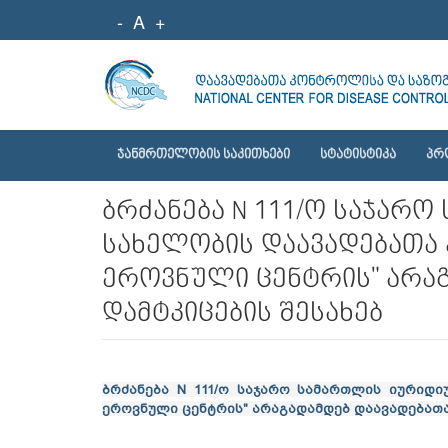
-
A
+
ᲯᲐᲜᲛᲠᲗᲔᲚᲝᲑᲘᲡ ᲡᲐᲙᲘᲗᲮᲔᲑᲘ
ᲡᲢᲐᲢᲘᲡᲢᲘᲙᲐ
ᲞᲠ
ბრძანება N 111/ო საჯარ
სახელობის დაავადებათა
ეროვნული ცენტრის" არა
დამტკიცების შესახებ
ბრძანება N 111/ო საჯარო სამართლის იურიდ
ეროვნული ცენტრის" არაგადამდებ დაავადებათა