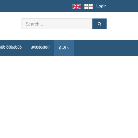
Login
Ა-Ჰ
ᲘᲡ ᲨᲔᲡᲐᲮᲔᲑ
ᲙᲝᲜᲢᲐᲥᲢᲘ