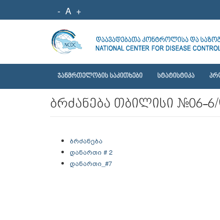
-
A
+
ᲯᲐᲜᲛᲠᲗᲔᲚᲝᲑᲘᲡ ᲡᲐᲙᲘᲗᲮᲔᲑᲘ
ᲡᲢᲐᲢᲘᲡᲢᲘᲙᲐ
ᲞᲠ
ბრძანება თბილისი #06-6
ბრძანება
დანართი # 2
დანართი_#7