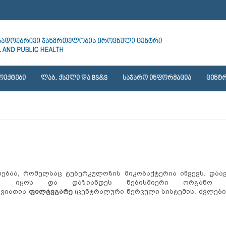
ᲝᲔᲥᲢᲔᲑᲘ
ᲚᲐᲑ. ᲥᲡᲔᲚᲘ ᲓᲐ BS&S
ᲡᲐᲯᲐᲠᲝ ᲘᲜᲤᲝᲠᲛᲐᲪᲘᲐ
ᲪᲔᲜᲢᲠ
ებაა, რომელსაც ტუბერკულოზის მიკობაქტერია იწვევს. დაა
ლი იყოს და დაზიანდეს ნებისმიერი ორგანო დ
შვიათია
ფილტვგარე
(ცენტრალური ნერვული სისტემის, ძვლების