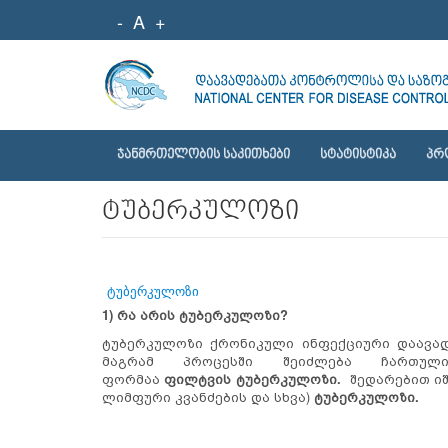
-
A
+
ᲯᲐᲜᲛᲠᲗᲔᲚᲝᲑᲘᲡ ᲡᲐᲙᲘᲗᲮᲔᲑᲘ
ᲡᲢᲐᲢᲘᲡᲢᲘᲙᲐ
ᲞᲠ
ტუბერკულოზი
ტუბერკულოზი
1)
რა არის ტუბერკულოზი?
ტუბერკულოზი ქრონიკული ინფექციური დაავად
მაგრამ პროცესში შეიძლება ჩართუ
ფორმაა
ფილტვის
ტუბერკულოზი
.
შედარებით ი
ლიმფური კვანძების და სხვა)
ტუბერკულოზი
.