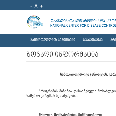
-
A
+
ᲯᲐᲜᲛᲠᲗᲔᲚᲝᲑᲘᲡ ᲡᲐᲙᲘᲗᲮᲔᲑᲘ
ᲡᲢᲐᲢᲘᲡᲢᲘᲙᲐ
ᲞᲠ
ზოგადი ინფორმაცია
საზოგადოებრივი ჯანდაცვის, გა
პროგრამის მიზანია დასაქმებული მოსახლე
სამუშაო გარემოს ხელშეწყობა.
მუხლი 6. მომსახურების მიმწოდებელი