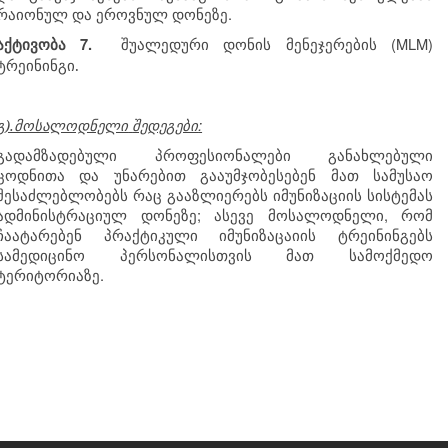
.
რაიონულ
და
ეროვნულ
დონეზე
(MLM)
აქტივობა
7.
შუალედური
დონის
მენეჯერების
ტრეინინგი.
:
გ).მოსალოდნელი
შედეგები
გადამზადებული
პროფესიონალები
განახლებული
ცოდნითა
და
უნარებით
გააუმჯობესებენ
მათ
სამუსაო
შესაძლებლობებს
რაც
გააზლიერებს
იმუნიზაციის
სისტემას
;
,
ადმინისტრაციულ
დონეზე
ასევე
მოსალოდნელი
რომ
ჩაატარებენ
პრაქტიკული
იმუნიზაცაიის
ტრეინინგებს
სამედიცინო
პერსონალისთვის
მათ
სამოქმედო
.
ტერიტორიაზე