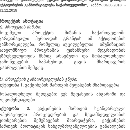
აქტივობების განხორციელება საქართველოში“
,
ჯანმო, 04.05.2018 -
31.12.2018
პროექტის ანოტაცია
ა). პროექტის მიზანი:
მოცემული
პროექტის
მიზანია
საქართველოში
გარდამავალი
პერიოდის
გრანტის
იმ
აქტივობების
,
განხორციელება
რომელიც
აუცილებელია
იმუნიზაციის
სახელმწიფო
პროგრამის
ფინანსური
მდგრადობის
უზრუნველყოფის
მხრივ
არსებული
და
მოსალოდნელი
,
გამოწვევების
საპასუხოდ
გავის
მხარდაჭერის
.
დასრულების
შემდეგ
ბ). პროექტის განხორციელების გზები:
.
აქტივობა
1
ვაქცინების
მართვის
შეფასების
მხარდაჭერა
:
მოსალოდნელი
შედეგები
ვემ
შეფასების
ანგარიში
და
.
რეკომენდაციები
აქტივობა
2.
ვაქცინების
მართვის
სტანდარტული
ოპერაციული პროცედურების და
ზედამხედველობის
,
კითხვარების
შემუშავების
მხარდაჭერა
ვაქცინების
მართვის
პოლიტიკის
სახელმძღვანელოების
განახლების