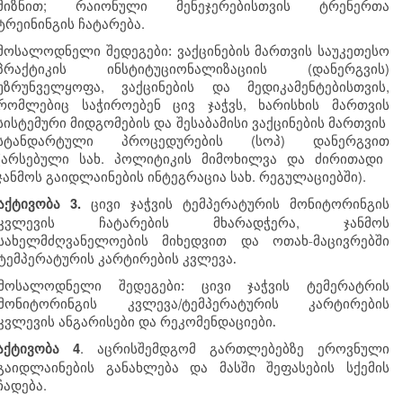
;
მიზნით
რაიონული
მენეჯერებისთვის
ტრენერთა
.
ტრეინინგის
ჩატარება
მოსალოდნელი შედეგები: ვაქცინების
მართვის
საუკეთესო
(
)
პრაქტიკის
ინსტიტუციონალიზაციის
დანერგვის
,
,
უზრუნველყოფა
ვაქცინების
და
მედიკამენტებისთვის
,
რომლებიც
საჭიროებენ
ცივ
ჯაჭვს
ხარისხის
მართვის
სისტემური
მიდგომების
და
შესაბამისი
ვაქცინების
მართვის
(
)
სტანდარტული
პროცედურების
სოპ
დანერგვით
(
.
არსებული
სახ
პოლიტიკის
მიმოხილვა
და
ძირითადი
.
).
ჯანმოს
გაიდლაინების
ინტეგრაცია
სახ
რეგულაციებში
აქტივობა
3.
ცივი
ჯაჭვის
ტემპერატურის
მონიტორინგის
,
კვლევის
ჩატარების
მხარადჭერა
ჯანმოს
სახელმძღვანელოების
მიხედვით
და
ოთახ-მაცივრებში
ტემპერატურის
კარტირების
კვლევა.
მოსალოდნელი შედეგები: ცივი ჯაჭვის ტემერატრის
მონიტორინგის კვლევა/ტემპერატურის კარტირების
კვლევის ანგარისები და რეკომენდაციები.
.
აქტივობა
4
აცრისშემდგომ
გართლებებზე
ეროვნული
გაიდლაინების
განახლება
და
მასში
შეფასების
სქემის
.
ჩადება