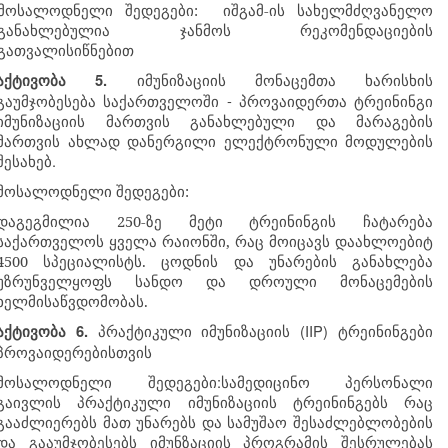
მოსალოდნელი შედეგები: იშგამ-ის სახელმძღვანელო
განახლებულია ჯანმოს რეკომენდაციების
გათვალისიწნებით
აქტივობა
5.
იმუნიზაციის
მონაცემთა
ხარისხის
-
გაუმჯობესება
საქართველოში
პროვაიდერთა
ტრეინინგი
იმუნიზაციის
მართვის
განახლებული
და
მარაგების
მართვის
ახლად
დანერგილი
ელექტრონული
მოდულების
.
შესახებ
მოსალოდნელი შედეგები:
დაგეგმილია 250-ზე მეტი ტრეინინგის ჩატარება
საქართველოს ყველა რაიონში, რაც მოიცავს დაახლოებიტ
4500 სპეციალისტს. ცოდნის და უნარების განახლება
უზრუნველყოფს სანდო და დროული მონაცემების
ხელმისაწვდომობას.
(IIP)
აქტივობა
6.
პრაქტიკული
იმუნიზაციის
ტრეინინგები
პროვაიდერებისთვის
:
მოსალოდნელი
შედეგები
სამედიცინო
პერსონალი
გაივლის
პრაქტიკული
იმუნიზაციის
ტრეინინგებს
რაც
გააძლიერებს
მათ
უნარებს
და
სამუშაო
შესაძლებლობების
და
გააუმჯობესებს
იმუნზაციის
პროგრამის
შესრულებას