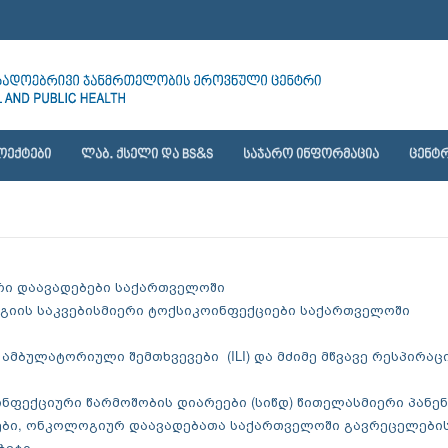
ᲝᲔᲥᲢᲔᲑᲘ
ᲚᲐᲑ. ᲥᲡᲔᲚᲘ ᲓᲐ BS&S
ᲡᲐᲯᲐᲠᲝ ᲘᲜᲤᲝᲠᲛᲐᲪᲘᲐ
ᲪᲔᲜᲢᲠ
ური დაავადებები საქართველოში
ოგიის საკვებისმიერი ტოქსიკოინფექციები საქართველოში
 ამბულატორიული შემთხვევები (ILI) და მძიმე მწვავე რესპირაც
ო ინფექციური წარმოშობის დიარეები (სიწდ) წითელასმიერი პან
ებები, ონკოლოგიურ დაავადებათა საქართველოში გავრეცელების
აბეტი