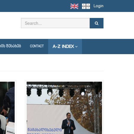
Login
A-Z INDEX
ᲘᲡ ᲨᲔᲡᲐᲮᲔᲑ
CONTACT