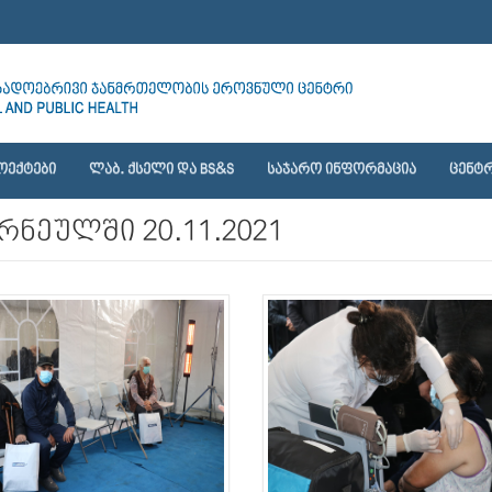
ᲝᲔᲥᲢᲔᲑᲘ
ᲚᲐᲑ. ᲥᲡᲔᲚᲘ ᲓᲐ BS&S
ᲡᲐᲯᲐᲠᲝ ᲘᲜᲤᲝᲠᲛᲐᲪᲘᲐ
ᲪᲔᲜᲢᲠ
რნეულში 20.11.2021