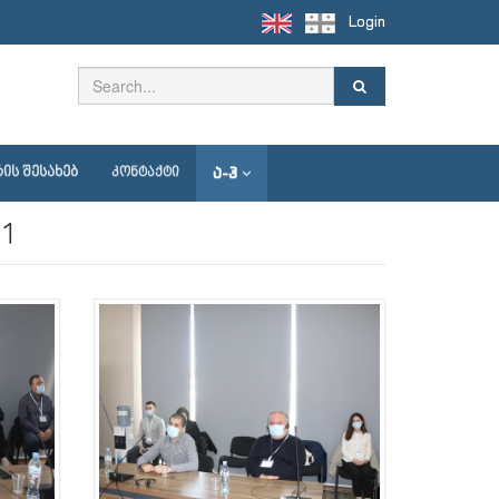
Login
Ა-Ჰ
ᲘᲡ ᲨᲔᲡᲐᲮᲔᲑ
ᲙᲝᲜᲢᲐᲥᲢᲘ
21