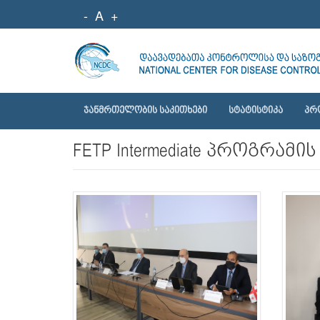
-
A
+
ᲯᲐᲜᲛᲠᲗᲔᲚᲝᲑᲘᲡ ᲡᲐᲙᲘᲗᲮᲔᲑᲘ
ᲡᲢᲐᲢᲘᲡᲢᲘᲙᲐ
ᲞᲠ
FETP Intermediate პროგრამ