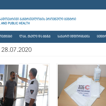
ᲝᲔᲥᲢᲔᲑᲘ
ᲚᲐᲑ. ᲥᲡᲔᲚᲘ ᲓᲐ BS&S
ᲡᲐᲯᲐᲠᲝ ᲘᲜᲤᲝᲠᲛᲐᲪᲘᲐ
ᲪᲔᲜᲢᲠ
8.07.2020