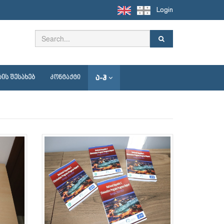
Login
Ა-Ჰ
ᲘᲡ ᲨᲔᲡᲐᲮᲔᲑ
ᲙᲝᲜᲢᲐᲥᲢᲘ