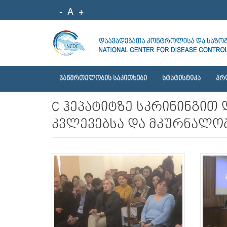
-
A
+
ᲯᲐᲜᲛᲠᲗᲔᲚᲝᲑᲘᲡ ᲡᲐᲙᲘᲗᲮᲔᲑᲘ
ᲡᲢᲐᲢᲘᲡᲢᲘᲙᲐ
ᲞᲠ
C ჰეპატიტზე სკრინინგით
კვლევებსა და მკურნალობა