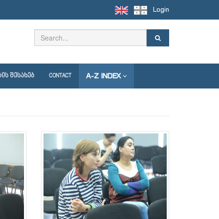
Login
A-Z INDEX
ᲘᲡ ᲨᲔᲡᲐᲮᲔᲑ
CONTACT