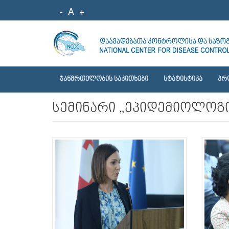
-
A
+
ᲯᲐᲜᲛᲠᲗᲔᲚᲝᲑᲘᲡ ᲡᲐᲙᲘᲗᲮᲔᲑᲘ
ᲡᲢᲐᲢᲘᲡᲢᲘᲙᲐ
ᲞᲠ
სემინარი „ეპიდემიოლოგი