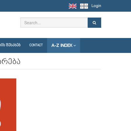
Login
A-Z INDEX
ᲘᲡ ᲨᲔᲡᲐᲮᲔᲑ
CONTACT
არება