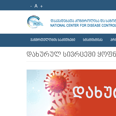
-
A
+
ᲯᲐᲜᲛᲠᲗᲔᲚᲝᲑᲘᲡ ᲡᲐᲙᲘᲗᲮᲔᲑᲘ
ᲡᲢᲐᲢᲘᲡᲢᲘᲙᲐ
ᲞᲠ
დახურულ სივრცეში ყოფნ