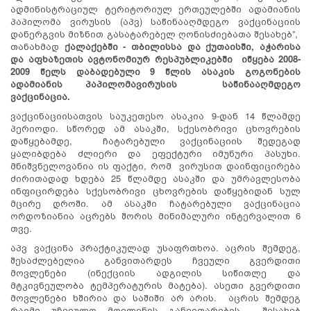
ადმინისტრაციულ ტერიტორიულ ერთეულებში ადამიანის
პაპილომა ვირუსის (აპვ) საწინააღმდეგო ვაქცინაციის
დანერგვის მიზნით გასატარებელ ღონისძიებათა შესახებ”,
თანახმად
ქალაქებში - თბილისსა და ქუთაისში, აჭარისა
და აფხაზეთის ავტონომიურ რესპუბლიკებში იწყება 2008-
2009 წელს დაბადებული 9 წლის ასაკის გოგონების
ადამიანის პაპილომავირუსის საწინააღმდეგო
ვაქცინაცია.
ვაქცინაციისათვის საუკეთესო ასაკია 9-დან 14 წლამდე
პერიოდი. სწორედ ამ ასაკში, სქესობრივი ცხოვრების
დაწყებამდე, ჩატარებული ვაქცინაციის შედეგად
ყალიბდება ძლიერი და ეფექტური იმუნური პასუხი.
მნიშვნელოვანია ის ფაქტი, რომ ვირუსით დაინფიცირება
ძირითადად ხდება 25 წლამდე ასაკში და უმრავლესობა
ინფიცირდება სქესობრივი ცხოვრების დაწყებიდან სულ
მცირე დროში. ამ ასაკში ჩატარებული ვაქცინაცია
ორდოზიანია აცრებს შორის მინიმალური ინტერვალით 6
თვე.
აპვ ვაქცინა პრაქტიკულად უსაფრთხოა. აცრის შემდეგ,
შესაძლებელია განვითარდეს ჩვეული გვერდითი
მოვლენები (ინექციის ადგილის სიწითლე და
მტკივნეულობა ტემპერატურის მატება). ასეთი გვერდითი
მოვლენები ხშირია და საშიში არ არის. აცრის შემდეგ
რაიმე უჩვეულო მოვლენის განვითარების შესახებ