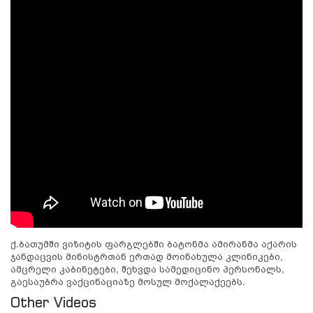
ქ.ბათუმში ვიზიტის ფარგლებში ბატონმა ამირანმა აქარის
ჯანდაცვის მინისტრთან ერთად მოინახულა კლინიკები,
ამცრელი კაბინეტები, შეხვდა სამედიცინო პერსონალს,
გაესაუბრა ვაქცინაციაზე მოსულ მოქალაქეებს.
Other Videos