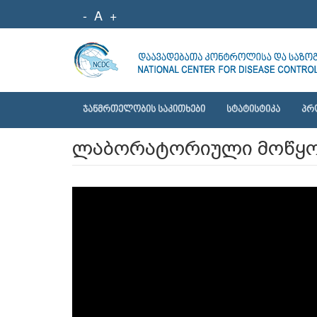
-
A
+
ᲯᲐᲜᲛᲠᲗᲔᲚᲝᲑᲘᲡ ᲡᲐᲙᲘᲗᲮᲔᲑᲘ
ᲡᲢᲐᲢᲘᲡᲢᲘᲙᲐ
ᲞᲠ
ლაბორატორიული მოწყობ