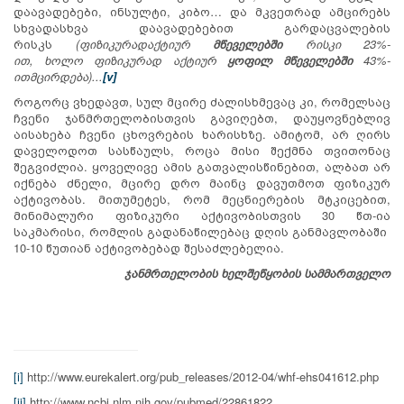
დაავადებები, ინსულტი, კიბო… და მკვეთრად ამცირებს
სხვადასხვა დაავადებებით გარდაცვალების
რისკს
(
ფიზიკურად
აქტიურ
მწეველებში
რისკი
23%-
ით
,
ხოლო
ფიზიკურად
აქტიურ
ყოფილ
მწეველებში
43%-
ით
მცირდება
)...
[v]
როგორც ვხედავთ, სულ მცირე ძალისხმევაც კი, რომელსაც
ჩვენი ჯანმრთელობისთვის გავიღებთ, დაუყოვნებლივ
აისახება ჩვენი ცხოვრების ხარისხზე. ამიტომ, არ ღირს
დაველოდოთ სასწაულს, როცა მისი შექმნა თვითონაც
შეგვიძლია. ყოველივე ამის გათვალისწინებით, ალბათ არ
იქნება ძნელი, მცირე დრო მაინც დავუთმოთ ფიზიკურ
აქტივობას. მითუმეტეს, რომ მეცნიერების მტკიცებით,
მინიმალური ფიზიკური აქტივობისთვის 30 წთ-ია
საკმარისი, რომლის გადანაწილებაც დღის განმავლობაში
10-10 წუთიან აქტივობებად შესაძლებელია.
ჯანმრთელობის
ხელშეწყობის
სამმართველო
[i]
http://www.eurekalert.org/pub_releases/2012-04/whf-ehs041612.php
[ii]
http://www.ncbi.nlm.nih.gov/pubmed/22861822