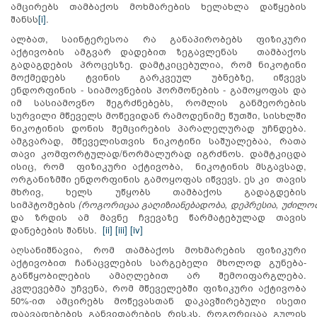
ამცირებს თამბაქოს მოხმარების ხელახლა დაწყების
შანსს
[i]
.
ალბათ, საინტერესოა რა განაპირობებს ფიზიკური
აქტივობის ამგვარ დადებით ზეგავლენას თამბაქოს
გადაგდების პროცესზე. დამტკიცებულია, რომ ნიკოტინი
მოქმედებს ტვინის გარკვეულ უბნებზე, იწვევს
ენდორფინის - სიამოვნების ჰორმონების - გამოყოფას და
იმ სასიამოვნო შეგრძნებებს, რომლის განმეორების
სურვილი მწეველს მოწევიდან რამოდენიმე წუთში, სისხლში
ნიკოტინის დონის შემცირების პარალელურად უჩნდება.
ამგვარად, მწეველისთვის ნიკოტინი საშუალებაა, რათა
თავი კომფორტულად/ნორმალურად იგრძნოს. დამტკიცდა
ისიც, რომ ფიზიკური აქტივობა, ნიკოტინის მსგავსად,
ორგანიზმში ენდორფინის გამოყოფას იწვევს. ეს კი თავის
მხრივ, ხელს უწყობს თამბაქოს გადაგდების
სიმპტომების
(
როგორიცაა
გაღიზიანებადობა
,
დეპრესია
,
უძილო
და ზრდის ამ მავნე ჩვევაზე წარმატებულად თავის
დანებების შანსს.
[ii]
[iii]
[iv]
აღსანიშნავია, რომ თამბაქოს მოხმარების ფიზიკური
აქტივობით ჩანაცვლების სარგებელი მხოლოდ გუნება-
განწყობილების ამაღლებით არ შემოიფარგლება.
კვლევებმა უჩვენა, რომ მწეველებში ფიზიკური აქტივობა
50%-ით ამცირებს მოწევასთან დაკავშირებული ისეთი
დაავადებების განვითარების რისკს, როგორიცაა გულის