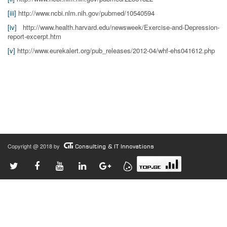
[iii]
http://www.ncbi.nlm.nih.gov/pubmed/10540594
[iv]
http://www.health.harvard.edu/newsweek/Exercise-and-Depression-
report-excerpt.htm
[v]
http://www.eurekalert.org/pub_releases/2012-04/whf-ehs041612.php
Copyright @ 2018 by
Consulting & IT Innovations