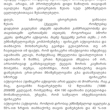
თავს. არადა, ამ პრობლემების დიდი ნაწილის თავიდან
აცილება ჩვენი ცხოვრების წესის სულ უმნიშვნელო
ცვლილებითაცაა შესაძლებელი.
დღეს, სწორედ ცხოვრების ჯანსაღი
წესის
(
ქცევები
,
რომლებიც
დადებით
გავლენას
ახდენს
ადამიანის
ჯანმრთელობაზე
და
თავისთავში
აერთიანებს
ისეთებს
,
როგორიცაა სწორი
კვება
,
ფიზიკური აქტივობა
,
მავნე ჩვევებზე უარის თქმა
...)
ორ
უმნიშვნელოვანეს კომპონენტზე - ფიზიკურ აქტივობასა და
თამბაქოს მოხმარებაზე გვინდა გესაუბროთ. თუ არ
ჩავთვლით იმ ფაქტს, რომ ფიზიკური ინაქტივობა იმდენივე
ადამიანს კლავს, რამდენსაც მწეველობა (დაახლოებით 1
ადამიანი 6 წამში), ერთი შეხედვით ძნელია ამ ორ,
არსობრივად განსხვავებულ ქცევას შორის კავშირის
მოძებნა. თუმცა, აღმოჩნდა, რომ თამბაქოზე თავის
დანებების ერთ-ერთი მნიშვნელოვანი გზა დასაშუალება
სწორედ ფიზიკური
აქტივობაა
(
ფიზიკური
აქტივობა
არის
ყველა
ის
მოძრაობა
,
რაც
კ
მაგ, ტაივანში ჩატარებულმა 12 წლიანმა
(1996-
2008
წწ
)
კვლევამ, რომელშიც 434 190 ადამიანი ღებულობდა
მონაწილეობას, უჩვენა, რომ საშუალო ინტენსივობის
ფიზიკური
აქტივობა
(
აქტივობა
,
რომლის
დროსაც
უმნიშვნელოდ
იცვლება
გ
55%-ით ზრდის თამბაქოზე თავის დანებების და 43 %-ით