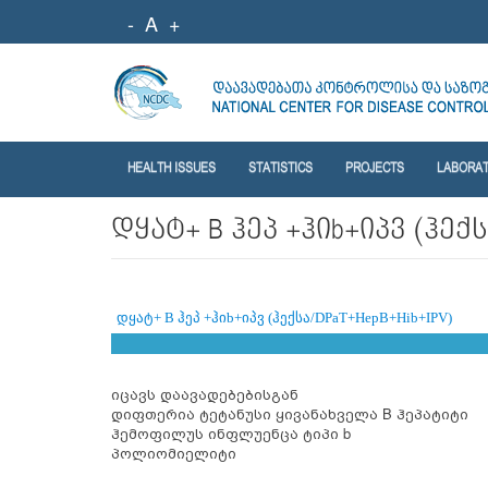
-
A
+
HEALTH ISSUES
STATISTICS
PROJECTS
LABORA
დყატ+ B ჰეპ +ჰიb+იპვ (ჰექს
დყატ+ B ჰეპ +ჰიb+იპვ (ჰექსა/DPaT+HepB+Hib+IPV)
იცავს დაავადებებისგან
დიფთერია ტეტანუსი ყივანახველა B ჰეპატიტი
ჰემოფილუს ინფლუენცა ტიპი b
პოლიომიელიტი