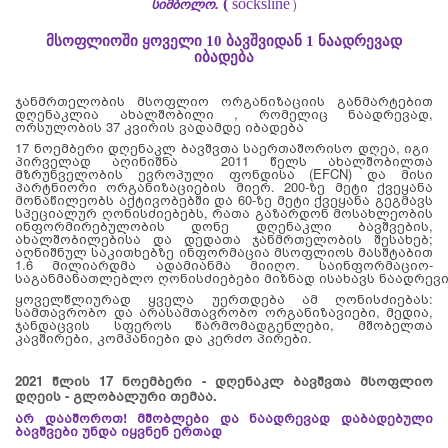
სიმბოლო.
(
socksline
)
მსოფლიოში ყოველი 10 ბავშვიდან 1 ნაადრევად
იბადება
ჯანმრთელობის მსოფლიო ორგანიზაციის განმარტებით
დღენაკლია ახალშობილი , რომელიც ნაადრევად,
ორსულობის 37 კვირის ვადამდე იბადება
17
ნოემბერი
დღენაკლ
ბავშვთა
საერთაშორისო
დღეა,
იგი
პირველად აღინიშნა 2011 წელს ახალშობილთა
მზრუნველობის ევროპული ფონდისა (EFCN) და მისი
პარტნიორი ორგანიზაციების მიერ. 200-ზე მეტი ქვეყანა
მონაწილეობს აქტივობებში და 60-ზე მეტი ქვეყანა გეგმავს
სპეციალურ ღონისძიებებს, რათა გაზარდონ მოსახლეობის
ინფორმირებულობის დონე დღენაკლი ბავშვების,
ახალშობილებისა და დედათა ჯანმრთელობის შესახებ;
აღნიშნულ საკითხებზე ინფორმაცია მსოფლიოს მასშტაბით
1.6 მილიარდმა ადამიანმა მიიღო.
საინფორმაციო
-
საგანმანათლებლო
ღონისძიებები
მიზნად
ისახავს
ნაადრევ
ყოველწლიურად ყველა უერთდება ამ ღონისძიებას:
სამთავრობო და არასამთავრობო ორგანიზავიები, მედია,
ჯანდაცვის სფეროს წარმომადგენლები, მშობელთა
კავშირები, კომპანიები და კერძო პირები.
2021 წლის 17 ნოემბერი - დღენაკლ ბავშვთა მსოფლიო
დღეის - გლობალური თემაა.
არ დააშოროთ! მშობლები და ნაადრევად დაბადებული
ბავშვები უნდა იყვნენ ერთად