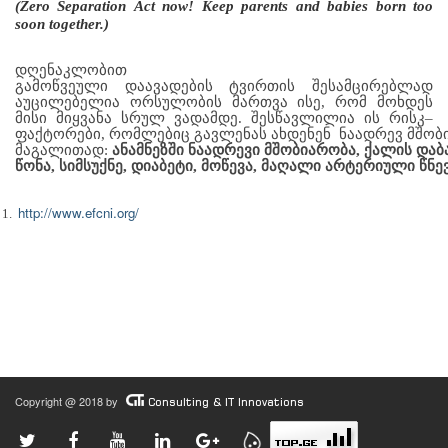
(Zero Separation
Act now!
Keep parents and babies born too
soon together.)
დღენაკლობით
გამოწვეული
დაავადების
ტვირთის
შესამცირებლად
აუცილებელია
ორსულობის მართვა ისე, რომ მოხდეს
მისი მიყვანა სრულ ვადამდე.
შესწავლილია
ის
რისკ
–
ფაქტორები
,
რომლებიც
გავლენას
ახდენენ
ნაადრევ
მშობ
მაგალითად:
ანამნეზში
ნაადრევი
მშობიარობა
,
ქალის
დაბ
წონა
,
სიმსუქნე
,
დიაბეტი
,
მოწევა
,
მაღალი
არტერიული
წნე
http://www.efcni.org/
1.
Copyright @ 2018 by
Consulting & IT Innovations