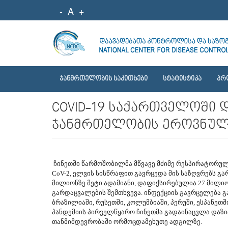
-
A
+
ᲯᲐᲜᲛᲠᲗᲔᲚᲝᲑᲘᲡ ᲡᲐᲙᲘᲗᲮᲔᲑᲘ
ᲡᲢᲐᲢᲘᲡᲢᲘᲙᲐ
ᲞᲠ
COVID-19 საქართველოში
ჯანმრთელობის ეროვნული 
ჩინეთში წარმოშობილმა მწვავე მძიმე რესპირატორულ
CoV-2, ელვის სისწრაფით გავრცედა მის საზღვრებს გ
მილიონზე მეტი ადამიანი, დაფიქსირებულია 27 მილი
გარდაცვალების შემთხვევა. ინფექციის გავრცელება გ
ბრაზილიაში, რუსეთში, კოლუმბიაში, პერუში, ესპანეთშ
პანდემიის პირველწყარო ჩინეთმა გადაინაცვლა დაზია
თანმიმდევრობაში ორმოცდამეხუთე ადგილზე.