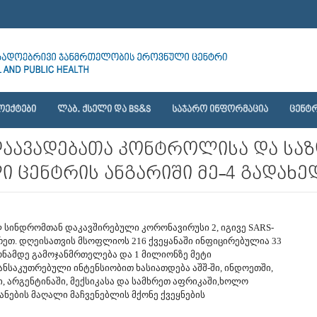
ᲝᲔᲥᲢᲔᲑᲘ
ᲚᲐᲑ. ᲥᲡᲔᲚᲘ ᲓᲐ BS&S
ᲡᲐᲯᲐᲠᲝ ᲘᲜᲤᲝᲠᲛᲐᲪᲘᲐ
ᲪᲔᲜᲢᲠ
 დაავადებათა კონტროლისა და სა
ცენტრის ანგარიში მე-4 გადახე
 სინდრომთან დაკავშირებული კორონავირუსი 2, იგივე SARS-
არეთ. დღეისათვის მსოფლიოს 216 ქვეყანაში ინფიცირებულია 33
ონამდე გამოჯანმრთელება და 1 მილიონზე მეტი
ანსაკუთრებული ინტენსიობით ხასიათდება აშშ-ში, ინდოეთში,
ი,
არგენტინაში, მექსიკასა და სამხრეთ აფრიკაში,ხოლო
ნების მაღალი მაჩვენებლის მქონე ქვეყნების