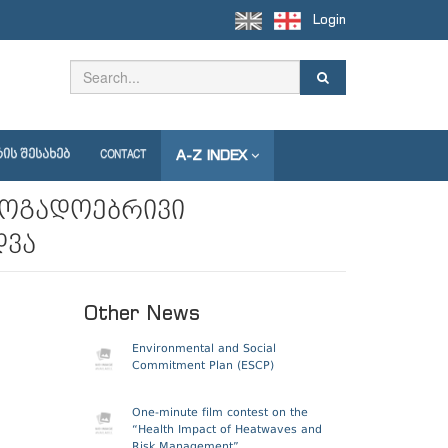
Login
A-Z INDEX
ᲘᲡ ᲨᲔᲡᲐᲮᲔᲑ
CONTACT
ზოგადოებრივი
დვა
Other News
Environmental and Social
Commitment Plan (ESCP)
One-minute film contest on the
“Health Impact of Heatwaves and
Risk Management”