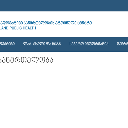
ᲝᲔᲥᲢᲔᲑᲘ
ᲚᲐᲑ. ᲥᲡᲔᲚᲘ ᲓᲐ BS&S
ᲡᲐᲯᲐᲠᲝ ᲘᲜᲤᲝᲠᲛᲐᲪᲘᲐ
ᲪᲔᲜᲢᲠ
 ჯანმრთელობა