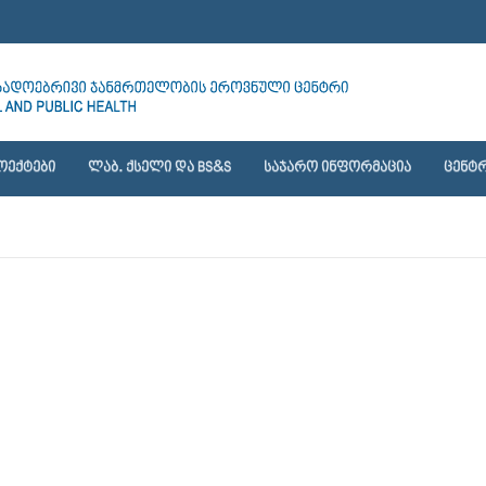
ᲝᲔᲥᲢᲔᲑᲘ
ᲚᲐᲑ. ᲥᲡᲔᲚᲘ ᲓᲐ BS&S
ᲡᲐᲯᲐᲠᲝ ᲘᲜᲤᲝᲠᲛᲐᲪᲘᲐ
ᲪᲔᲜᲢᲠ