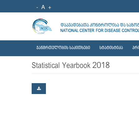
-
A
+
ᲯᲐᲜᲛᲠᲗᲔᲚᲝᲑᲘᲡ ᲡᲐᲙᲘᲗᲮᲔᲑᲘ
ᲡᲢᲐᲢᲘᲡᲢᲘᲙᲐ
ᲞᲠ
Statistical Yearbook 2018